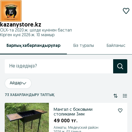
kazanystore.kz
OLX-та
2020 ж. шілде
күнінен бастап
Кірген күні 2026 ж. 10 мамыр
Барлық хабарландырулар
Біз туралы
Байланыс
Айдар
73 ХАБАРЛАНДЫРУ ТАПТЫҚ
Мангал с боковыми
столиками 3мм
49 000 тг.
Алматы, Медеуский район